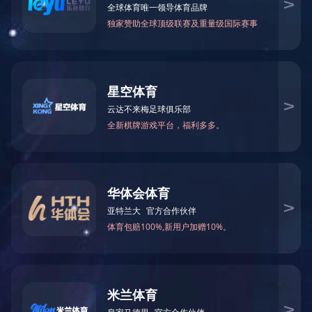
将打造艺术与科技融合的现代写字楼
，
为都市办公人群
线”为高端金融、商务产业提供更多承载空间。
自
2023年12月28日华体会网页版-华体会(中国
监理人的职责，严控质量保品质，严管安全促平稳，战酷
考验。CBD Z5项目结构施工，监理人员24小时在施工现
完成地下室结构冲出“正负零”，提前120天完成结构全面
本项目将全面进入装饰装修及设备安装施工阶段。华体
发展道路笃定前行，全力以赴保证各项生产任务顺利完成