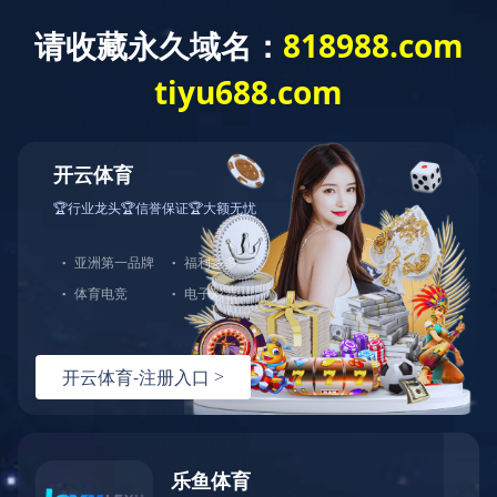
华体会网页版
华体会网页版-华体
企业概况
工程业绩
华体会网页版-华体
会(中国)
当前位置：
华体会网页版-华体会(中国)
>
新闻资讯
>
图片新闻
会(中国) banner
华体会网页版-华体会(中国)
来
202
5
年
6
月
30
日，北京大家保险
CBD-Z5项目主体结构
大家保险北京
CBD核心区Z5地块项目位于北京市朝
办公、文化娱乐地下车库等功能项目利用动态灯光串联建